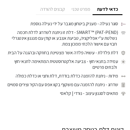
כדאי לדעת
מפרט טכני
קבצים להורדה
סוגר נעילה
- מעניק ביטחון מוגבר על ידי נעילה נוספת
SMART™ (PAT-PEND)
- דלת זו ניתנת לשדרוג לדלת חכמה
נשלטת ע"י אפליקציה, טביעת אצבע או קודן עם מנגנון אינטגרלי
חבוי עם אישור הלכתי ממכון צמת.
דלת פלדלת
- עשויה פלדה אשר מצטיינת בחוזקה ובהגנה על הבית
עמידה בתנאי חוץ
- צביעה אלקטרוסטטית המתאימה לתנאי חוץ
ולבתים פרטיים
מידות
- ניתנת להזמנה כדלת בודדת, דלת וחצי או כדלת כפולה
שדרוג
- ניתנת להזמנה עם משקוף בקוו אפס עם הקיר וצירים סמויים
מתאים לסגנון עיצוב
- נורדי | קלאסי
קונים דלת כניסה מעוצבת