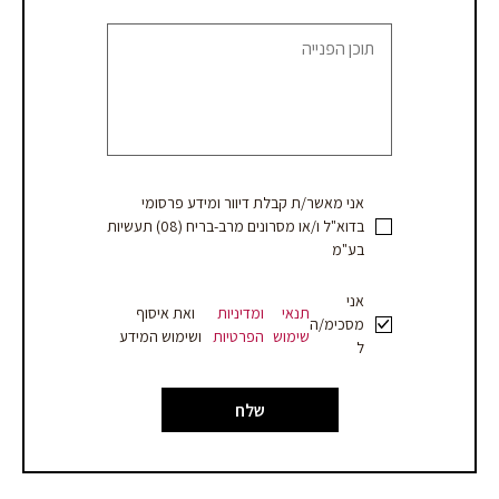
blank.
קבלת
הצעת
מחיר
אני מאשר/ת קבלת דיוור ומידע פרסומי
בדוא"ל ו/או מסרונים מרב-בריח (08) תעשיות
בע"מ
אני
תנאי
ומדיניות
ואת איסוף
מסכימ/ה
שימוש
הפרטיות
ושימוש המידע
ל
שלח