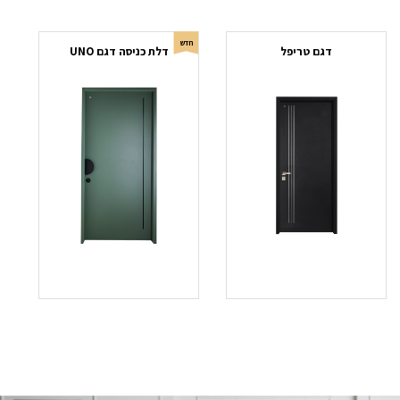
חדש
דגם טריפל
דלת כניסה דגם UNO