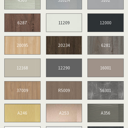
4503
5102H
5102
6287
11209
12000
20095
20234
6281
12168
12290
16001
37009
R5009
S6301
A246
A253
A356