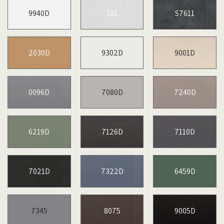
9940D
101
S7611
2030D
9302D
9001D
0096D
7080D
7240D
6219D
7126D
7110D
7021D
7322D
6459D
7345
8075
9005D