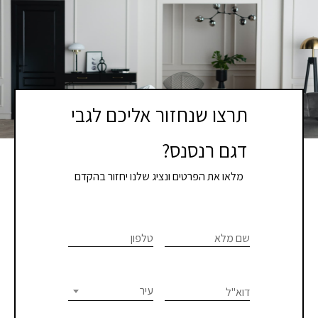
תרצו שנחזור אליכם לגבי
דגם רנסנס?
מלאו את הפרטים ונציג שלנו יחזור בהקדם
If you
לתיאום
are
שם מלא
טלפון
פגישת
human,
יעוץ
leave
this
עיר
דוא"ל
או
field