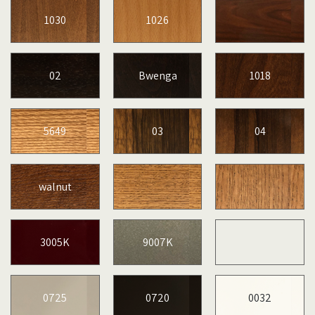
1030
1026
02
Bwenga
1018
5649
03
04
walnut
3005K
9007K
0725
0720
0032