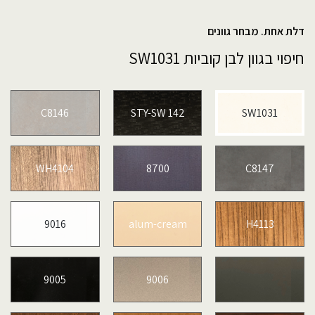
דלת אחת. מבחר גוונים
חיפוי בגוון לבן קוביות SW1031
C8146
STY-SW 142
SW1031
WH4104
8700
C8147
9016
alum-cream
H4113
9005
9006