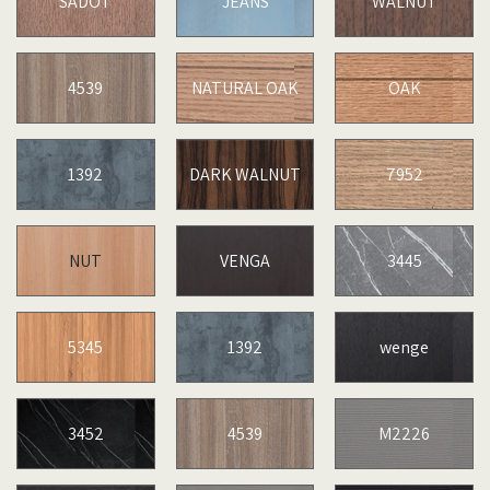
SADOT
JEANS
WALNUT
4539
NATURAL OAK
OAK
1392
DARK WALNUT
7952
NUT
VENGA
3445
5345
1392
wenge
3452
4539
M2226