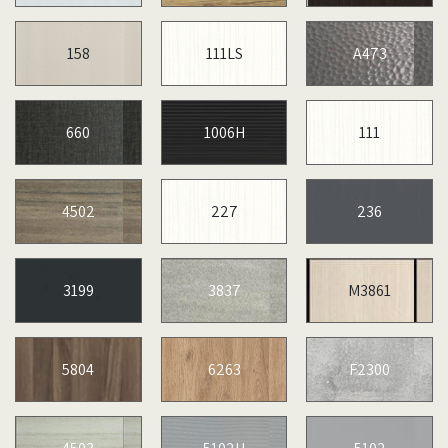
158
111LS
A473
660
1006H
111
4502
227
236
3199
3837
M3861
5804
6263
F2300