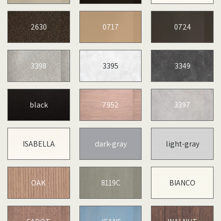
2630
0717
0724
3398
3395
3349
black
7952
3397
ISABELLA
dark-gray
light-gray
OAK
8119C
BIANCO