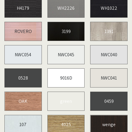
H4179
WH2226
WH1022
ROVERO
3199
1391
NWC054
NWC045
NWC040
0528
9016D
NWC041
OAK
green
0459
107
4025
wenge