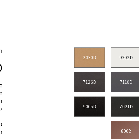
ד
2030D
9302D
D
7126D
7110D
הג
ה
דל
9005D
7021D
לה
8002
בג