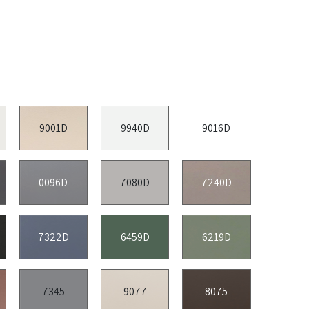
9001D
9940D
9016D
0096D
7080D
7240D
7322D
6459D
6219D
7345
9077
8075