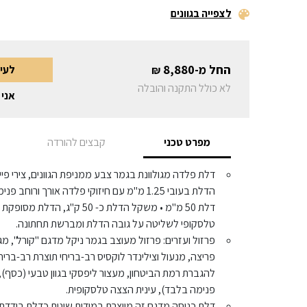
לצפייה בגוונים
החל מ-
8,880
לעי
₪
לא כולל התקנה והובלה
אני 
מפרט טכני
קבצים להורדה
דלת 50 מ"מ • משקל הדלת כ- 50 
טלסקופי לשליטה על גובה הדלת ומברשת תחתונה.
פרזול ועזרים: פרזול מעוצב בגמר ניקל מדגם "קורל", מ
פריצה, מנעול וצילינדר לוקסיס רב-בריחי תוצרת רב-בריח. 
להגברת רמת הביטחון, מעצור ליפסקי בגוון טבעי (כסף),
פנימה בלבד), עינית הצצה טלסקופית.
דלת כניסה מדגם זה מיוצרת במידות שונות כדלת בודדת, 