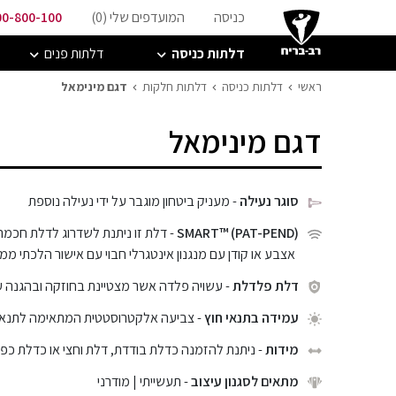
כניסה
המועדפים שלי (
0
)
00-800-100
דלתות כניסה
דלתות פנים
ראשי
דלתות כניסה
דלתות חלקות
דגם מינימאל
דגם מינימאל
סוגר נעילה
- מעניק ביטחון מוגבר על ידי נעילה נוספת
SMART™ (PAT-PEND)
- דלת זו ניתנת לשדרוג לדלת חכמה
אצבע או קודן עם מנגנון אינטגרלי חבוי עם אישור הלכתי ממכ
דלת פלדלת
- עשויה פלדה אשר מצטיינת בחוזקה ובהגנה 
עמידה בתנאי חוץ
- צביעה אלקטרוסטטית המתאימה לתנאי ח
מידות
- ניתנת להזמנה כדלת בודדת, דלת וחצי או כדלת כפ
מתאים לסגנון עיצוב
- תעשייתי | מודרני