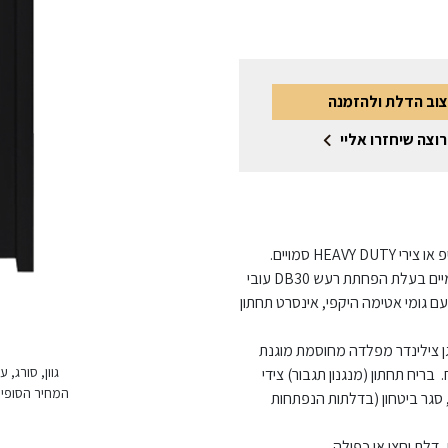
צוב הדלת ולהזמנה
רוצה שיחזרו אליי
דלת פלדה מגולוונת בגמר צבע ממניפת הגוונים, צירי פייפ או צירי HEAVY DUTY סמויים.
הדלת בעובי 1.25 מ"מ עם חיזוקי פלדה אורך ורוחב פנימיים בעלת הפחתת רעש DB30 עובי
ק"ג, הדלת מסופקת עם גומי אטימה היקפי, אינסרט תחתון
גן צילינדר מפלדה מחוסמת מוגנת
גוון, סורג,
בריח תחתון (מנגנון תגבור) צידי
המחיר הסופי 
 סגר ביטחון (בדלתות הנפתחות
דלת וחצי או כפולה.