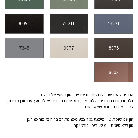
9005D
7021D
7322D
7345
9077
8075
8002
הגוונים להמחשה בלבד. ייתכנו שינויים בגוון הסופי של הדלת.
דלת זו מורכבת מחיפוי אלום וצבע ממניפת רב-בריח. יש להיוועץ עם סוכן מכירות
לגבי עמידות בתנאי שמש וגשם.
גוון עם סיומת D – מייצגת גמר צבע ממניפת רב-בריח בגימור מגורען
גוון ללא סיומת – מייצג חיפוי פורמייקה