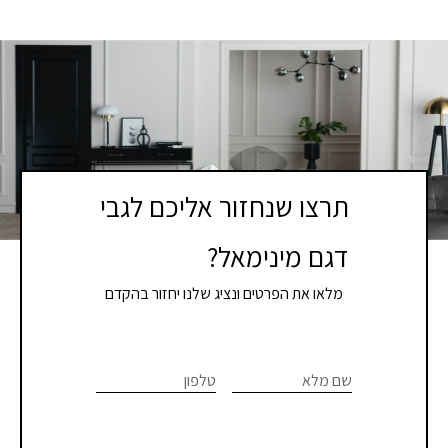
תרצו שנחזור אליכם לגבי
דגם מינימאל?
מלאו את הפרטים ונציג שלנו יחזור בהקדם
If you
לתיאום
are
שם מלא
טלפון
פגישת
human,
יעוץ
leave