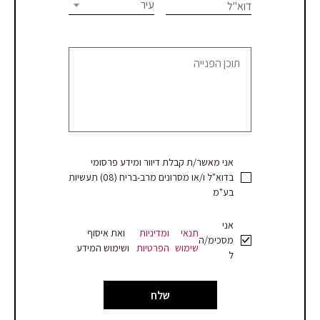
this
עיר
דוא"ל
או
field
blank.
קבלת
הצעת
מחיר
אני מאשר/ת קבלת דיוור ומידע פרסומי
בדוא"ל ו/או מסרונים מרב-בריח (08) תעשיות
בע"מ
אני
תנאי
ומדיניות
ואת איסוף
מסכימ/ה
שימוש
הפרטיות
ושימוש המידע
ל
שלח