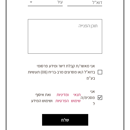
this
עיר
דוא"ל
או
field
blank.
קבלת
הצעת
מחיר
אני מאשר/ת קבלת דיוור ומידע פרסומי
בדוא"ל ו/או מסרונים מרב-בריח (08) תעשיות
בע"מ
אני
תנאי
ומדיניות
ואת איסוף
מסכימ/ה
שימוש
הפרטיות
ושימוש המידע
ל
שלח