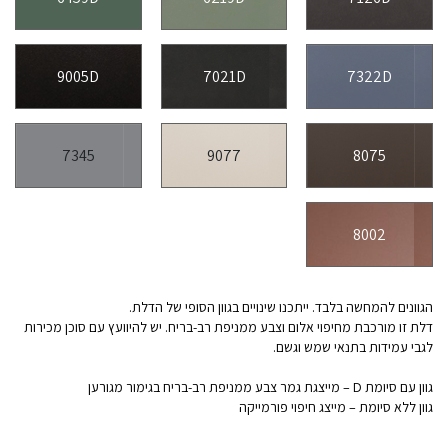
9005D
7021D
7322D
7345
9077
8075
8002
הגוונים להמחשה בלבד. ייתכנו שינויים בגוון הסופי של הדלת.
דלת זו מורכבת מחיפוי אלום וצבע ממניפת רב-בריח. יש להיוועץ עם סוכן מכירות
לגבי עמידות בתנאי שמש וגשם.
גוון עם סיומת D – מייצגת גמר צבע ממניפת רב-בריח בגימור מגורען
גוון ללא סיומת – מייצג חיפוי פורמייקה