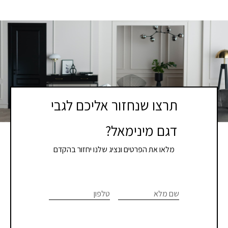
תרצו שנחזור אליכם לגבי
דגם מינימאל?
מלאו את הפרטים ונציג שלנו יחזור בהקדם
If you
לתיאום
are
שם מלא
טלפון
פגישת
human,
יעוץ
leave