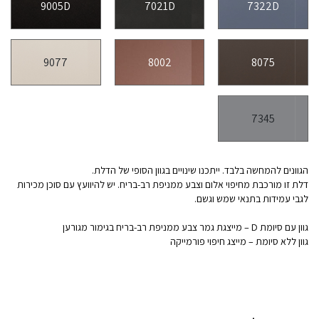
9005D
7021D
7322D
9077
8002
8075
7345
הגוונים להמחשה בלבד. ייתכנו שינויים בגוון הסופי של הדלת.
דלת זו מורכבת מחיפוי אלום וצבע ממניפת רב-בריח. יש להיוועץ עם סוכן מכירות
לגבי עמידות בתנאי שמש וגשם.
גוון עם סיומת D – מייצגת גמר צבע ממניפת רב-בריח בגימור מגורען
גוון ללא סיומת – מייצג חיפוי פורמייקה