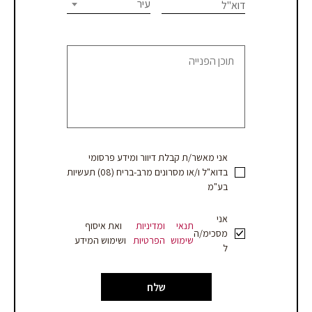
this
עיר
דוא"ל
או
field
blank.
קבלת
הצעת
מחיר
אני מאשר/ת קבלת דיוור ומידע פרסומי
בדוא"ל ו/או מסרונים מרב-בריח (08) תעשיות
בע"מ
אני
תנאי
ומדיניות
ואת איסוף
מסכימ/ה
שימוש
הפרטיות
ושימוש המידע
ל
שלח