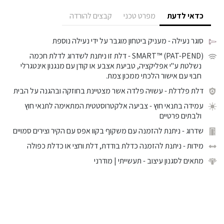
כדאי לדעת
מפרט טכני
קבצים להורדה
סוגר נעילה
- מעניק ביטחון מוגבר על ידי נעילה נוספת
SMART™ (PAT-PEND)
- דלת זו ניתנת לשדרוג לדלת חכמה
נשלטת ע"י אפליקציה, טביעת אצבע או קודן עם מנגנון אינטגרלי
חבוי עם אישור הלכתי ממכון צמת.
דלת פלדלת
- עשויה פלדה אשר מצטיינת בחוזקה ובהגנה על הבית
עמידה בתנאי חוץ
- צביעה אלקטרוסטטית המתאימה לתנאי חוץ
ולבתים פרטיים
שדרוג
- ניתנת להזמנה עם משקוף בקוו אפס עם הקיר וצירים סמויים
מידות
- ניתנת להזמנה כדלת בודדת, דלת וחצי או כדלת כפולה
מתאים לסגנון עיצוב
- תעשייתי | מודרני