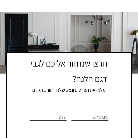
תרצו שנחזור אליכם לגבי
דגם הלנה?
מלאו את הפרטים ונציג שלנו יחזור בהקדם
If you
לתיאום
are
שם מלא
טלפון
פגישת
human,
יעוץ
leave